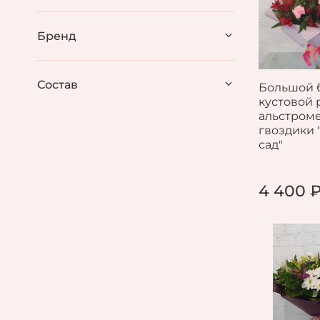
Бренд
Состав
Большой б
кустовой 
альстром
гвоздики
сад"
4 400 