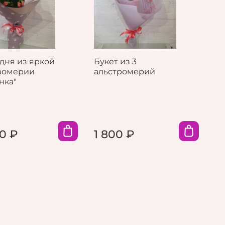
 дня из яркой
Букет из 3
ромерии
альстромерий
нка"
0 ₽
1 800 ₽