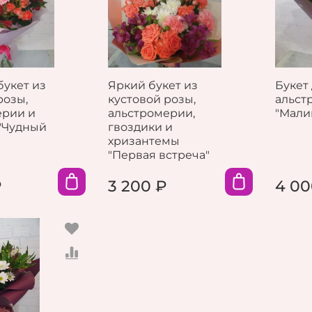
укет из
Яркий букет из
Букет
розы,
кустовой розы,
альст
ерии и
альстромерии,
"Мали
 "Чудный
гвоздики и
хризантемы
"Первая встреча"
₽
3 200 ₽
4 00