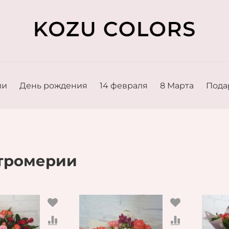
ии
День рождения
14 февраля
8 Марта
Пода
тромерии