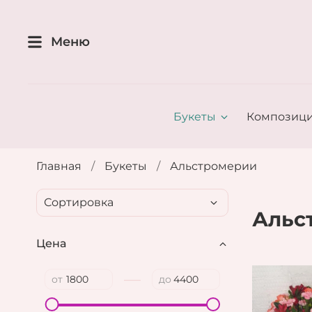
Меню
Букеты
Композиц
Главная
Букеты
Альстромерии
Альс
Цена
—
от
до